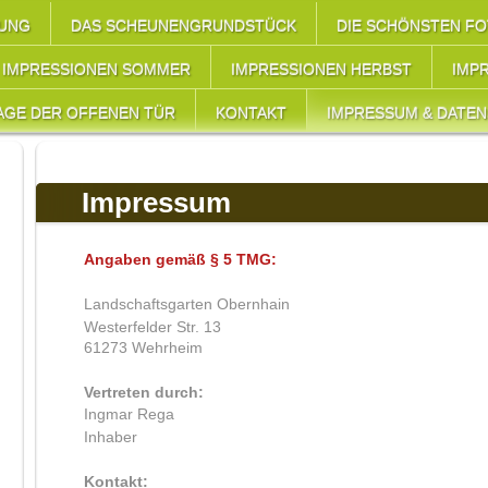
HUNG
DAS SCHEUNENGRUNDSTÜCK
DIE SCHÖNSTEN F
IMPRESSIONEN SOMMER
IMPRESSIONEN HERBST
IMP
AGE DER OFFENEN TÜR
KONTAKT
IMPRESSUM & DATE
Impressum
Angaben gemäß § 5 TMG:
Landschaftsgarten Obernhain
Westerfelder Str. 13
61273 Wehrheim
Vertreten durch:
Ingmar Rega
Inhaber
Kontakt: