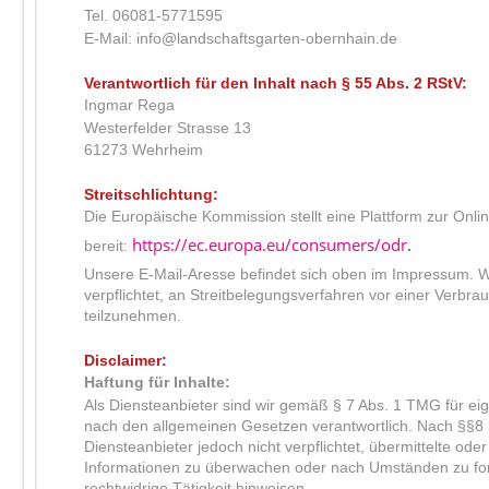
Tel. 06081-5771595
E-Mail: info@landschaftsgarten-obernhain.de
Verantwortlich für den Inhalt nach § 55 Abs. 2 RStV:
Ingmar Rega
Westerfelder Strasse 13
61273 Wehrheim
Streitschlichtung:
Die Europäische Kommission stellt eine Plattform zur Onli
https://ec.europa.eu/consumers/odr
.
bereit:
Unsere E-Mail-Aresse befindet sich oben im Impressum. Wir
verpflichtet, an Streitbelegungsverfahren vor einer Verbra
teilzunehmen.
Disclaimer:
Haftung für Inhalte:
Als Diensteanbieter sind wir gemäß § 7 Abs. 1 TMG für eig
nach den allgemeinen Gesetzen verantwortlich. Nach §§8 
Diensteanbieter jedoch nicht verpflichtet, übermittelte od
Informationen zu überwachen oder nach Umständen zu for
rechtwidrige Tätigkeit hinweisen.