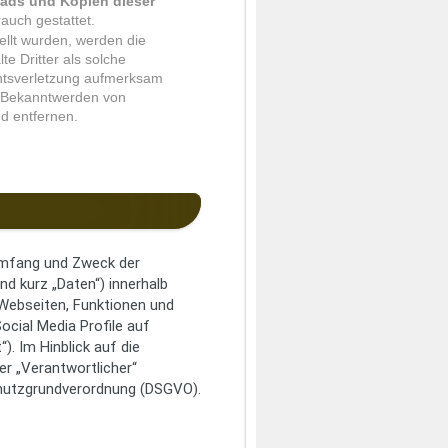
ads und Kopien dieser
auch gestattet.
tellt wurden, werden die
e Dritter als solche
chtsverletzung aufmerksam
i Bekanntwerden von
d entfernen.
 Umfang und Zweck der
 kurz „Daten“) innerhalb
Webseiten, Funktionen und
ocial Media Profile auf
. Im Hinblick auf die
der „Verantwortlicher“
schutzgrundverordnung (DSGVO).