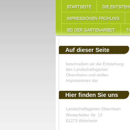
STARTSEITE
DIE ENTSTE
IMPRESSIONEN FRÜHLING
BEI DER GARTENARBEIT
T
Auf dieser Seite
beschreiben wir die Entstehung
des Landschaftsgarten
Obernhains und stellen
Impressionen dar
Hier finden Sie uns
Landschaftsgarten Obernhain
Westerfelder Str. 13
61273 Wehrheim